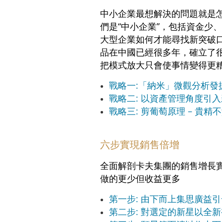
中小企業最想解決的問題就是怎
們是“中小企業”，包括資金少
大型企業如何才能尋找新突破
品在中國已經很多年，確立了
把模式放大只會使事情變得更
戰略一:「納米」微觀分析發
戰略二: 以資產管理角度引
戰略三: 剪葡萄原理 – 貴精
六步實現銷售倍增
全面解剖卡夫集團的銷售增長實
做的更少但收益更多
第一步: 由下而上集思廣益
第二步: 對選定的新星以全