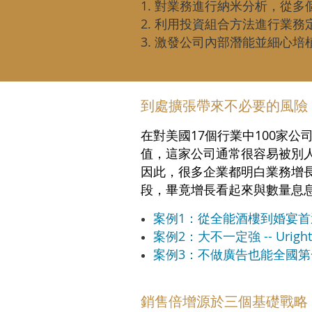
1. 對業務進行納米分析，從
2. 利用投資組合方法進行業
3. 激發公司內部潛能並細心培
到處擴張帶來不必要的風險
在對美國17個行業中100家
值，這家公司通常很容易被別
因此，很多企業都明白業務增
段，畢竟增長看起來與數量息
案例1：從全能酒樓到婚宴首
案例2：大不一定強 -- Urig
案例3：不做廣告也能全國第一
銷售倍增源於三個基礎戰略