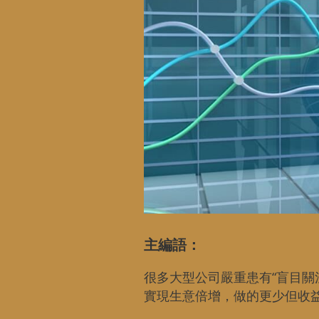
主編語：
很多大型公司嚴重患有“盲目關
實現生意倍增，做的更少但收益