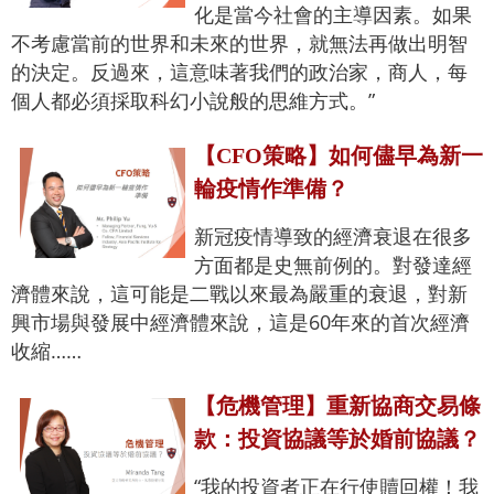
化是當今社會的主導因素。如果
不考慮當前的世界和未來的世界，就無法再做出明智
的決定。反過來，這意味著我們的政治家，商人，每
個人都必須採取科幻小說般的思維方式。”
【CFO策略】如何儘早為新一
輪疫情作準備？
新冠疫情導致的經濟衰退在很多
方面都是史無前例的。對發達經
濟體來說，這可能是二戰以來最為嚴重的衰退，對新
興市場與發展中經濟體來說，這是60年來的首次經濟
收縮……
【危機管理】重新協商交易條
款：投資協議等於婚前協議？
“我的投資者正在行使贖回權！我