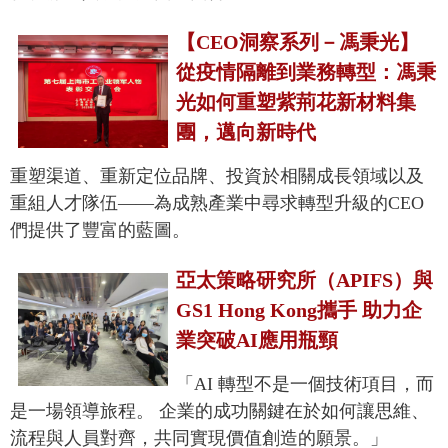
【CEO洞察系列－馮秉光】
從疫情隔離到業務轉型：馮秉
光如何重塑紫荊花新材料集
團，邁向新時代
重塑渠道、重新定位品牌、投資於相關成長領域以及
重組人才隊伍——為成熟產業中尋求轉型升級的CEO
們提供了豐富的藍圖。
亞太策略研究所（APIFS）與
GS1 Hong Kong攜手 助力企
業突破AI應用瓶頸
「AI 轉型不是一個技術項目，而
是一場領導旅程。 企業的成功關鍵在於如何讓思維、
流程與人員對齊，共同實現價值創造的願景。」