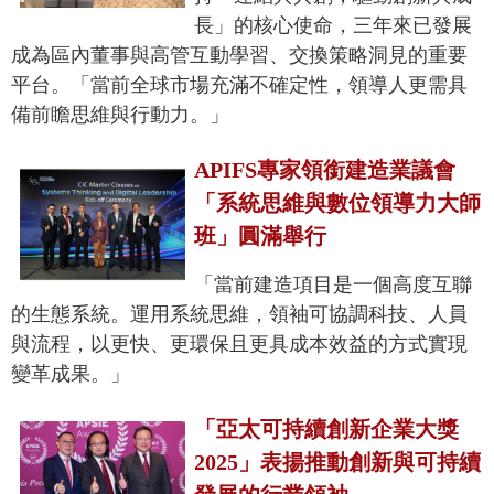
長」的核心使命，三年來已發展
成為區內董事與高管互動學習、交換策略洞見的重要
平台。「當前全球市場充滿不確定性，領導人更需具
備前瞻思維與行動力。」
APIFS專家領銜建造業議會
「系統思維與數位領導力大師
班」圓滿舉行
「當前建造項目是一個高度互聯
的生態系統。運用系統思維，領袖可協調科技、人員
與流程，以更快、更環保且更具成本效益的方式實現
變革成果。」
「亞太可持續創新企業大獎
2025」表揚推動創新與可持續