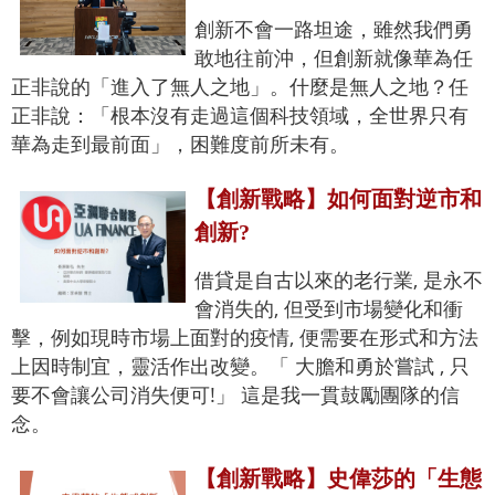
創新不會一路坦途，雖然我們勇
敢地往前沖，但創新就像華為任
正非說的「進入了無人之地」。什麼是無人之地？任
正非說：「根本沒有走過這個科技領域，全世界只有
華為走到最前面」，困難度前所未有。
【創新戰略】如何面對逆市和
創新?
借貸是自古以來的老行業, 是永不
會消失的, 但受到市場變化和衝
擊，例如現時市場上面對的疫情, 便需要在形式和方法
上因時制宜，靈活作出改變。「 大膽和勇於嘗試 , 只
要不會讓公司消失便可!」 這是我一貫鼓勵團隊的信
念。
【創新戰略】史偉莎的「生態