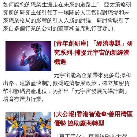
如何讓您的職業生涯走在未來的道路上”。亞太策略研
究所的研究主任引領了一場關於人工智能對職場和未
來職業格局的影響的引人入勝的討論。研討會吸引了
來自多個行業的公司的董事和首席執行官參加。
[青年創研庫] 「經濟專題」研
究系列-捕捉元宇宙的新經濟
機遇
元宇宙能為企業帶來更多選擇和
出路，建議盡快制訂數碼經濟發展政策，確立加密貨
幣和數碼資產地位，另推出「元宇宙發展先導計劃」
培育有潛力行業。
[大公報]香港智造❸/善用灣區
優勢 協助廠商轉型
「再工業化」 更應該融合大灣