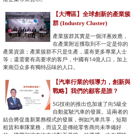
【大灣區】全球創新的產業簇
群 (Industry Cluster)
產業簇群其實是一個洋蔥效應，
在產業附近獲取到不一定是你的
產業資源；產業簇群不只是生產，還有更多專業人士
等；還需要有高要求的客戶，中國有14億人口，加上
東南亞众多有獨特品味的人口。
【汽車行業的領導力，創新與
戰略】我們的顧客是誰？
5G技術的推出也加速了向5級全
自動駕駛汽車的發展。這兩者的
結合將促進新業務模式的發展，例如汽車共享，短期
租賃和車隊業務，而這又是傳統零售商尚未準備好