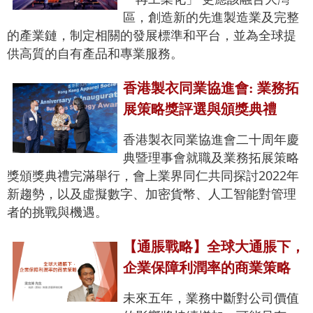
區，創造新的先進製造業及完整
的產業鏈，制定相關的發展標準和平台，並為全球提
供高質的自有產品和專業服務。
香港製衣同業協進會: 業務拓
展策略獎評選與頒獎典禮
香港製衣同業協進會二十周年慶
典暨理事會就職及業務拓展策略
獎頒獎典禮完滿舉行，會上業界同仁共同探討2022年
新趨勢，以及虛擬數字、加密貨幣、人工智能對管理
者的挑戰與機遇。
【通脹戰略】全球大通脹下，
企業保障利潤率的商業策略
未來五年，業務中斷對公司價值