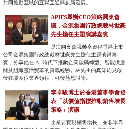
共同推動區域的互聯互通與創新發展。
APIFS舉辦CEO策略圓桌會
議，金源集團行政總裁林世豪
先生擔任主題演講嘉賓
是次圓桌會議榮幸邀得香港上市
公司金源集團行政總裁林世豪先生擔任主題演講嘉
賓，分享他在 AI 時代下推動企業數碼轉型、智能供應
鏈及組織靈活變革的實戰經驗。林先生的真知灼見啟
發在場多位業界領袖，引發熱烈討論。
李卓駿博士於香港董事學會發
表「以價值指標推動銷售增長
策略」演講
企業要實現銷售增長，並非單靠