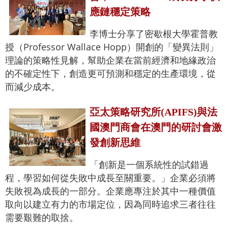
應鏈穩定策略
李博士分享了密歇根大學霍普教
授（Professor Wallace Hopp）開創的「變異法則」
理論的策略性見解，幫助企業在當前經濟和地緣政治
的不確定性下，創造更可預測和穩定的生產環境，從
而減少成本。
亞太策略研究所(APIFS)與法
國澳門商會在澳門的研討會激
發創新思維
「創新是一個系統性的試錯過
程，學習如何從失敗中成長至關重要。」企業必須將
失敗視為成長的一部分。企業應專注於其中一種價值
取向以建立有力的市場定位，因為同時追求三者往往
需要艱難的取捨。