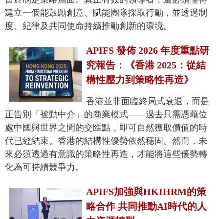
建立一個能鼓勵創意、賦能團隊採取行動，並透過制
度、紀律及共同使命持續推動創新的環境。
APIFS 發佈 2026 年度重點研
究報告：《香港 2025：從結
構性壓力到策略性再造》
香港並非面臨終局式衰退，而是
正告別「被動中介」的商業模式——過去只需憑藉位
處中國與世界之間的交匯點，即可自然獲取價值的時
代已經結束。香港的結構性優勢依然穩固。然而，未
來必須透過有意識的策略性再造，才能將這些優勢轉
化為可持續競爭力。
APIFS加強與HKIHRM的策
略合作 共同推動AI時代的人