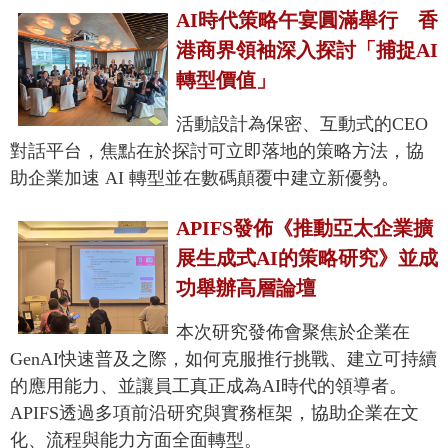
AI時代策略午宴圓滿舉行 香
港商界領袖深入探討「捕捉AI
轉型價值」
活動設計為保密、互動式的CEO
對話平台，焦點在於探討可立即落地的策略方法，協
助企業加速 AI 轉型並在數碼顛覆中建立新優勢。
APIFS發佈《推動亞太企業擴
展生成式AI的策略研究》並成
功舉辦高層論壇
本次研究發佈會聚焦於企業在
GenAI快速普及之際，如何克服推行挑戰、建立可持續
的應用能力、並讓員工真正成為AI時代的領導者。
APIFS透過多項前沿研究與實務框架，協助企業在文
化、流程與能力方面全面轉型。