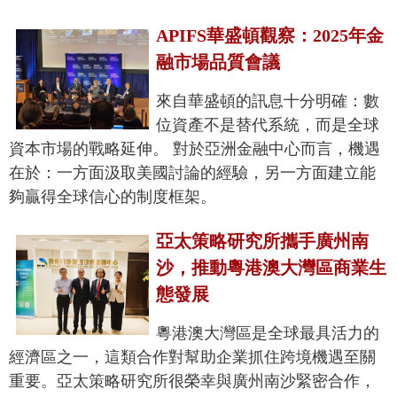
APIFS華盛頓觀察：2025年金
融市場品質會議
來自華盛頓的訊息十分明確：數
位資產不是替代系統，而是全球
資本市場的戰略延伸。 對於亞洲金融中心而言，機遇
在於：一方面汲取美國討論的經驗，另一方面建立能
夠贏得全球信心的制度框架。
亞太策略研究所攜手廣州南
沙，推動粵港澳大灣區商業生
態發展
粵港澳大灣區是全球最具活力的
經濟區之一，這類合作對幫助企業抓住跨境機遇至關
重要。亞太策略研究所很榮幸與廣州南沙緊密合作，