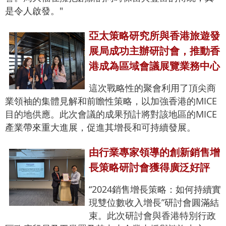
是令人啟發。"
亞太策略研究所與香港旅遊發
展局成功主辦研討會，推動香
港成為區域會議展覽業務中心
這次戰略性的聚會利用了頂尖商
業領袖的集體見解和前瞻性策略，以加強香港的MICE
目的地供應。此次會議的成果預計將對該地區的MICE
產業帶來重大進展，促進其增長和可持續發展。
由行業專家領導的創新銷售增
長策略研討會獲得廣泛好評
“2024銷售增長策略：如何持續實
現雙位數收入增長”研討會圓滿結
束。此次研討會與香港特別行政