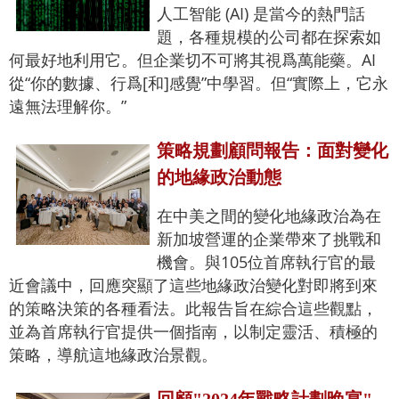
人工智能 (AI) 是當今的熱門話
題，各種規模的公司都在探索如
何最好地利用它。但企業切不可將其視爲萬能藥。AI
從“你的數據、行爲[和]感覺”中學習。但“實際上，它永
遠無法理解你。”
策略規劃顧問報告：面對變化
的地緣政治動態
在中美之間的變化地緣政治為在
新加坡營運的企業帶來了挑戰和
機會。與105位首席執行官的最
近會議中，回應突顯了這些地緣政治變化對即將到來
的策略決策的各種看法。此報告旨在綜合這些觀點，
並為首席執行官提供一個指南，以制定靈活、積極的
策略，導航這地緣政治景觀。