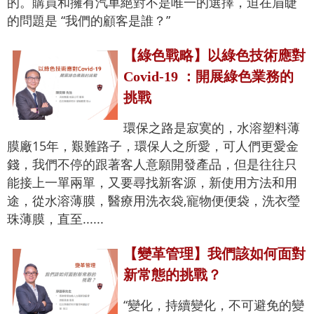
的。購買和擁有汽車絕對不是唯一的選擇，迫在眉睫
的問題是 “我們的顧客是誰？”
【綠色戰略】以綠色技術應對
Covid-19 ：開展綠色業務的
挑戰
環保之路是寂寞的，水溶塑料薄
膜廠15年，艱難路子，環保人之所愛，可人們更愛金
錢，我們不停的跟著客人意願開發產品，但是往往只
能接上一單兩單，又要尋找新客源，新使用方法和用
途，從水溶薄膜，醫療用洗衣袋,寵物便便袋，洗衣瑩
珠薄膜，直至......
【變革管理】我們該如何面對
新常態的挑戰？
“變化，持續變化，不可避免的變