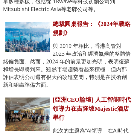
單多種多樣，包括從 1Rwave等科技初創公司到
Mitsubishi Electric Asia等老牌公司等。
總裁圓桌報告：《2024年戰略
規劃》
與 2019 年相比，香港高管對
2023 年政治和經濟氣候的整體情
緒偏負面。然而，2024 年的前景更加光明，表明復蘇
和增長即將到來。雖然市場趨勢看起來積極，但內部
評估表明公司還有很大的改進空間，特別是在技術創
新和組織準備方面。
[亞洲CEO論壇] 人工智能時代
領導力在吉隆坡Majestic酒店
舉行
此次的主題為“AI領導：在AI時代