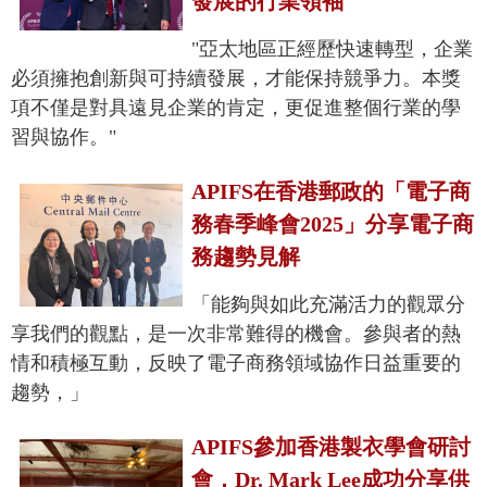
發展的行業領袖
"亞太地區正經歷快速轉型，企業
必須擁抱創新與可持續發展，才能保持競爭力。本獎
項不僅是對具遠見企業的肯定，更促進整個行業的學
習與協作。"
APIFS在香港郵政的「電子商
務春季峰會2025」分享電子商
務趨勢見解
「能夠與如此充滿活力的觀眾分
享我們的觀點，是一次非常難得的機會。參與者的熱
情和積極互動，反映了電子商務領域協作日益重要的
趨勢，」
APIFS參加香港製衣學會研討
會，Dr. Mark Lee成功分享供