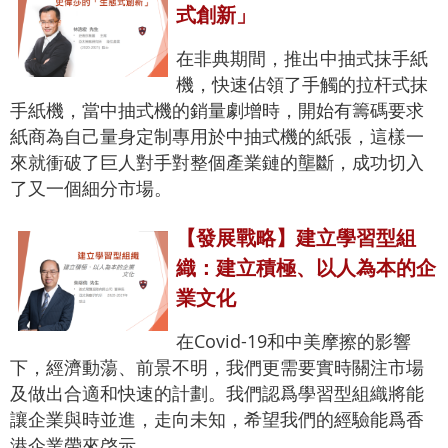
式創新」
在非典期間，推出中抽式抹手紙
機，快速佔領了手觸的拉杆式抹
手紙機，當中抽式機的銷量劇增時，開始有籌碼要求
紙商為自己量身定制專用於中抽式機的紙張，這樣一
來就衝破了巨人對手對整個產業鏈的壟斷，成功切入
了又一個細分市場。
【發展戰略】建立學習型組
織：建立積極、以人為本的企
業文化
在Covid-19和中美摩擦的影響
下，經濟動蕩、前景不明，我們更需要實時關注市場
及做出合適和快速的計劃。我們認爲學習型組織將能
讓企業與時並進，走向未知，希望我們的經驗能爲香
港企業帶來啓示。