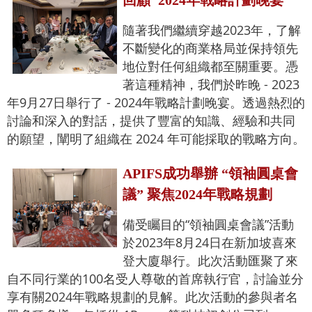
回顧"2024年戰略計劃晚宴"
隨著我們繼續穿越2023年，了解
不斷變化的商業格局並保持領先
地位對任何組織都至關重要。憑
著這種精神，我們於昨晚 - 2023
年9月27日舉行了 - 2024年戰略計劃晚宴。透過熱烈的
討論和深入的對話，提供了豐富的知識、經驗和共同
的願望，闡明了組織在 2024 年可能採取的戰略方向。
APIFS成功舉辦 “領袖圓桌會
議” 聚焦2024年戰略規劃
備受矚目的“領袖圓桌會議”活動
於2023年8月24日在新加坡喜來
登大廈舉行。此次活動匯聚了來
自不同行業的100名受人尊敬的首席執行官，討論並分
享有關2024年戰略規劃的見解。此次活動的參與者名