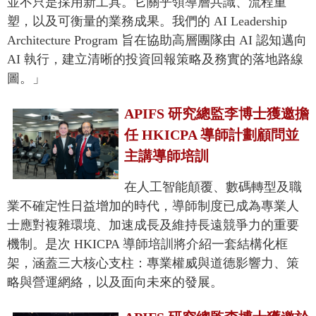
並不只是採用新工具。它關乎領導層共識、流程重
塑，以及可衡量的業務成果。我們的 AI Leadership
Architecture Program 旨在協助高層團隊由 AI 認知邁向
AI 執行，建立清晰的投資回報策略及務實的落地路線
圖。」
APIFS 研究總監李博士獲邀擔
任 HKICPA 導師計劃顧問並
主講導師培訓
在人工智能顛覆、數碼轉型及職
業不確定性日益增加的時代，導師制度已成為專業人
士應對複雜環境、加速成長及維持長遠競爭力的重要
機制。是次 HKICPA 導師培訓將介紹一套結構化框
架，涵蓋三大核心支柱：專業權威與道德影響力、策
略與營運網絡，以及面向未來的發展。