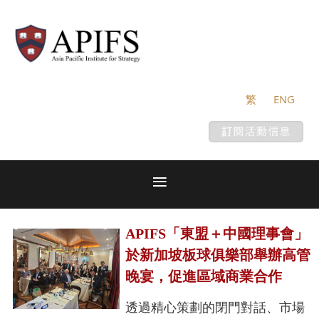
繁
ENG
APIFS「東盟＋中國理事會」
於新加坡板球俱樂部舉辦高管
晚宴，促進區域商業合作
透過精心策劃的閉門對話、市場