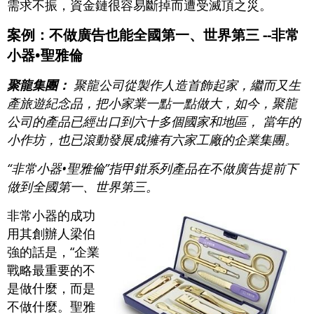
需求不振，資金鏈很容易斷掉而遭受滅頂之災。
案例：不做廣告也能全國第一、世界第三 --非常
小器•聖雅倫
聚龍集團：
聚龍公司從製作人造首飾起家，繼而又生
產旅遊紀念品，把小家業一點一點做大，如今，聚龍
公司的產品已經出口到六十多個國家和地區， 當年的
小作坊，也已滾動發展成擁有六家工廠的企業集團。
“非常小器•聖雅倫”指甲鉗系列產品在不做廣告提前下
做到全國第一、世界第三。
非常小器的成功
用其創辦人梁伯
強的話是，“企業
戰略最重要的不
是做什麼，而是
不做什麼。聖雅