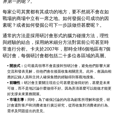
界第一的呢？。
每家公司其實都有其成功的地方，要不然就不會在如
戰場的商場中立有一席之地。如何發掘公司成功的因
素呢？或者如何發掘公司下一步該做些甚麼呢？。
通常的方法是採用研討會形式的腦力碰撞方法，理性
與經驗的結合，採用納米細分方法對當前公司甚至時
常進行分析。卡夫於2007年，那時全球6個地區有7個
研討會，每個研討會都包括二十多位各區域的高層。
• 開放式：
公司最高領導不會直接幹預研討會，避免他們影響大家
交流和發表見解，但他們會在後面收集相關意見。此外，會議由相
應的記錄人員和主持人確保集體的經驗得到客觀地搜集。
• 前瞻性：
研討會主要關注現在公司甚麼是做得好的，甚麼是未來
可做，而不是地討論什麼做得不好。因為弄清甚麼可以能做才能更
好支撐未來業務開展。
• 市場主導：
同時，為了確保討論的內容為顧客所理解和接受，研
討會還對客戶和消費者進行廣泛研究，從而收集對消費者的行為、
需求及問題提出的意見。