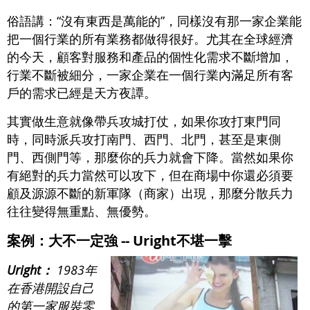
俗語講：“沒有東西是萬能的”，同樣沒有那一家企業能
把一個行業的所有業務都做得很好。尤其在全球經濟
的今天，顧客對服務和產品的個性化需求不斷增加，
行業不斷被細分，一家企業在一個行業內滿足所有客
戶的需求已經是天方夜譚。
其實做生意就像帶兵攻城打仗，如果你攻打東門同
時，同時派兵攻打南門、西門、北門，甚至是東側
門、西側門等，那麼你的兵力就會下降。當然如果你
有絕對的兵力當然可以攻下，但在商場中你還必須要
顧及源源不斷的新軍隊（商家）出現，那麼分散兵力
往往變得無重點、無優勢。
案例：大不一定強 -- Uright不堪一擊
Uright：
1983年
在香港開設自己
的第一家服裝零