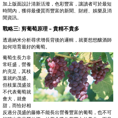
加上版面設計清新活潑，色彩豐富，讓讀者可於最短
時間內，獲得最優質而豐富的新聞、財經、娛樂及消
閒資訊。
戰略三: 剪葡萄原理 – 貴精不貴多
透過納米分析尋求增長背後的邏輯，就要想想釀酒師
如何培育最好的葡萄。
葡萄生長力非
常旺盛，營養
約充足，其枝
葉就約茂盛。
但枝葉茂盛並
不代表葡萄就
會大，就會
甜，而恰好相
反過分茂盛的藤條不能長出營養豐富的葡萄，也不可