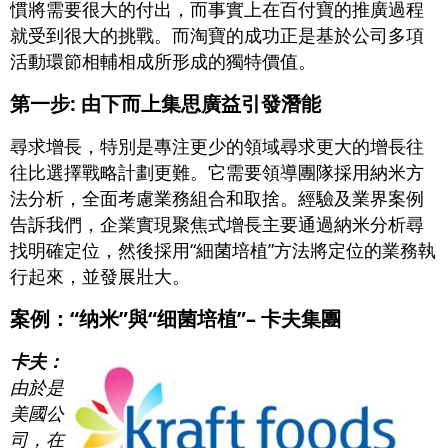
慣將需要很大的付出，而事實上在百付寶的推廣過程
就受到很大的挑戰。而淘寶的成功正是基於公司多項
活動環節相輔相成所形成的獨特價值。
第一步: 由下而上集思廣益引發潛能
尋求增長，特別是專注更少的領域尋求更大的增長往
往比選擇戰略計劃更難。它需要領導團隊採用納米方
法分析，全面考慮業務組合和取捨。經驗及業界案例
告訴我們，企業實現聚焦式增長主要通過納米分析尋
找明確定位，然後採用“細菌培植”方法將定位的業務執
行起來，並發展壯大。
案例：“纳米”與“细菌培植”– 卡夫集團
卡夫：
由於是
美國公
司，在