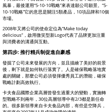
風暴，最後運用“5-10-10戰略”來表達願公司願景。“5-
10-10戰略”它的意思是關注5類產品，10項品牌和10個
市場。
2008年又將公司的使命定位為“Make today
delicious”，啟用微笑型新Logo代表了品牌更加注重
與消費者的溝通與互動。
第四步: 推行精兵制促進自豪感
發掘了公司未來發展的方向，並且描繪了美好的前景
後，剩下就是如何執行落實了。人是確保戰略落地實
處的關鍵，那麼公司必須發揮優秀員工的潛能，確保
戰略計劃高效執行。
卡夫食品國際企業高層曾發生過重大的變動，實施轉
型戰略不到兩年，30位高層領導中有2/3都是新任命
的。很多新領導來自卡夫食品內部，有些是空降兵，
有些來自2007年11月成功收購的達能。