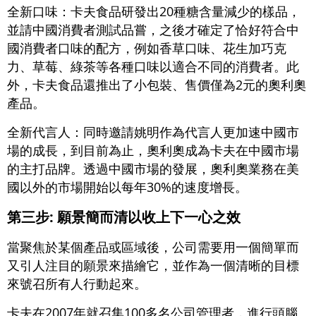
全新口味：卡夫食品研發出20種糖含量減少的樣品，
並請中國消費者測試品嘗，之後才確定了恰好符合中
國消費者口味的配方，例如香草口味、花生加巧克
力、草莓、綠茶等各種口味以適合不同的消費者。此
外，卡夫食品還推出了小包裝、售價僅為2元的奧利奧
產品。
全新代言人：同時邀請姚明作為代言人更加速中國市
場的成長，到目前為止，奧利奧成為卡夫在中國市場
的主打品牌。透過中國市場的發展，奧利奧業務在美
國以外的市場開始以每年30%的速度增長。
第三步: 願景簡而清以收上下一心之效
當聚焦於某個產品或區域後，公司需要用一個簡單而
又引人注目的願景來描繪它，並作為一個清晰的目標
來號召所有人行動起來。
卡夫在2007年就召集100多名公司管理者，進行頭腦