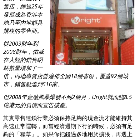
售店，經過25年
發展成為香港本
地乃至內地頗具
規模的零售商。
從2003財年到
2008財年，佑威
在大陸的銷售網
站數量增加了一
倍，內地專賣店曾遍佈全國18個省份，覆蓋92個城
市，銷售點達到516家。
但2008年金融風暴爆發不到2個月，Uright就面臨8.5
億港元的負債而宣告破產。
其實零售連鎖行業必須保持足夠的現金流才能維持其
高速正常運轉，而當經濟週期下行的時候，必須有足
夠的「糧草」。如果你把錢過多地用於擴張，再遇上