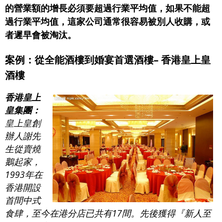
的營業額的增長必須要超過行業平均值，如果不能超
過行業平均值，這家公司通常很容易被別人收購，或
者遲早會被淘汰。
案例：從全能酒樓到婚宴首選酒樓– 香港皇上皇
酒樓
香港皇上
皇集團：
皇上皇創
辦人謝先
生從賣燒
鵝起家，
1993年在
香港開設
首間中式
食肆，至今在港分店已共有17間。先後獲得『新人至