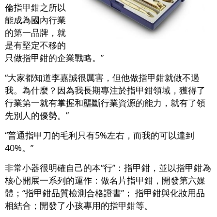
倫指甲鉗之所以
能成為國內行業
的第一品牌，就
是有堅定不移的
只做指甲鉗的企業戰略。”
“大家都知道李嘉誠很厲害，但他做指甲鉗就做不過
我。為什麼？因為我長期專注於指甲鉗領域，獲得了
行業第一就有掌握和壟斷行業資源的能力，就有了領
先別人的優勢。”
“普通指甲刀的毛利只有5%左右，而我的可以達到
40%。”
非常小器很明確自己的本“行”：指甲鉗，並以指甲鉗為
核心開展一系列的運作：做名片指甲鉗，開發第六媒
體；“指甲鉗品質檢測合格證書”； 指甲鉗與化妝用品
相結合；開發了小孩專用的指甲鉗等。