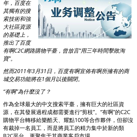
年，百度在
其獨有的搜
索技術和強
大社區資源
的基礎上，
推出了百度
有啊C2C網路購物平臺，曾放言“用三年時間擊敗淘
寶”。
然而2011年3月31日，百度有啊宣佈有啊所擁有的商
城交易功能將在1個月以後關閉。
“有啊”為什麼沒了？
作為全球最大的中文搜索平臺，擁有巨大的社區資
源，在其發展過程成都需要進行“剪枝”。“有啊”的C2C
購物平台轉移給樂酷天、耀點100等合作夥伴，但卻沒
有裁掉一名員工，而是將員工的精力集中於新的類
B2C平台，更聚焦于其商業客戶市場。