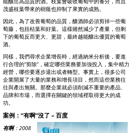
能釀出高品質的酒。枝葉會吸收葡萄中的養分，而且
茂盛枝葉帶來的樹蔭也抑制了果實的成熟。
因此，為了改善葡萄的品質，釀酒師必須剪掉一些葡
萄藤，包括枯葉和好葉。這樣雖然減少了產量，但剩
下的葡萄反而更大、更甜，最終越能釀出優質的葡萄
酒。
同樣，我們尋求企業增長時，經過納米分析後，要進
行合理的“剪除”，確定哪些業務要加強投入，集中精力
經營，哪些要逐步退出或者轉型。事實上，很多公司
企業開展了大量的業務和增長項目，然而這些業務往
往與產出無關。那麼企業就必須削減不重要的產品、
品牌和市場，而選擇在關鍵的領域裡取得更大的成
功。
案例：“有啊”沒了 – 百度
有啊
：2008