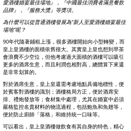
愛酒樓婚宴最佳場地』，『中國最佳消費者滿意餐飲
品牌』，『服務大獎』等獎項。
為什麼可以從普通酒樓發展為“新人至愛酒樓婚宴最佳
場地”呢？
90年代隨著鋪租上漲，很多酒樓開始向小型轉變，而
皇上皇酒樓的面積依舊很大。其實皇上皇也想到早茶
會浪費不少空位，但他考慮過大面積的酒樓可以吸引
更多的酒席生意，而且利潤也相對高，總體算下來還
是非常划算的。
對於酒席生意，皇上皇還需考慮地點具備地標性，便
於賓客對酒樓的識別；酒樓格局方正，便於酒席安
排、禮炮發放等；食材集中處理，尤其在婚宴中必須
嚴格監控名貴材料的物流過程，包括鮑魚和魚翅等，
便於防止廚師「落格」和維持統一口味等。
可以看出，皇上皇酒樓做飲食有其自身的特色，精心