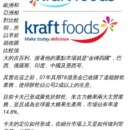
歐洲和
亞洲相
對比較
弱，所
以早前
就收購
比較強
大的吉百利。接著他的重點市場就是“金磚四國”，巴
西、俄羅斯、印度、中國及墨西哥。
其實在這之前，07年其用78億美金已收購了達能餅乾
業務，使得餅乾佔公司2成以上的生意。
目前卡夫已形成聚焦於餅乾、朱古力糖果兩大主營業
務，並且成為全球最大糖果生產商，市場佔有率達
14.8%。
卡夫的定位如何形成，在細分市場上又是如何做到世