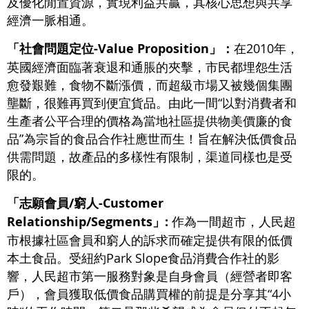
及優化閒置資源，實現利益共贏，其核心思想與共享
經濟一脈相通。
「社會問題定位-Value Proposition」：
在2010年，
英國經濟面臨著衰退和通脹的夾擊，市民都埋怨生活
愈發艱難，食物不斷漲價，而超級市場又被幾個集團
壟斷，很難再買到便宜貨品。由此一間“以對消費者和
生產者公平合理的價格為當地社區提供物美價廉的食
品”為宗旨的食品合作社應世而生！旨在解決低價食品
供需問題，故產品的多樣性有限制，渠道同樣也是受
限的。
「志願會員/窮人-Customer
Relationship/Segments」:
作為一間超市，人民超
市根據社區會員和窮人的訴求而確定提供有限的低價
本土食品。受紐約Park Slope食品消費合作社的影
響，人民超市第一服務對象是自身會員（經營者即客
戶），會員獲取低價食品購買權的前提是分享其“4小