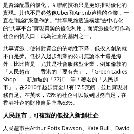
是資源配置的優化，互聯網技術只是更好推動優化的
實現。其也不是必然像Uber和Airbnb這樣的企業，一
直在“燒錢”來運作的。”共享思維透過構建“去中心化
的”共享平台“實現資源的優化利用，而資源優化可作為
社企的切入口，成為社企的基因之一。
共享資源，使得對資金的依賴性下降，低投入創業就
不再是夢。低投入起步創業的公司無論本土還是海
外，比比皆是，尤其是社會服務型企業，例如倫敦的
「人民超市」，香港的「要有光」，「Green Ladies
Shop」，新加坡的「77街」等！著名的「人民超
市」，在2010年起步資金只有17.5英鎊，並且實現財
務自足。在英國，73%的社企可以做到財務自足，在
香港社企的財務自足率為63%。
人民超市，可複製的低投入新創社企
人民超市由Arthur Potts Dawson、Kate Bull、David