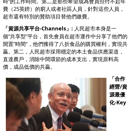
時“的工作時間。第二是那些希望成為會員但付不起年
費（25英鎊）的窮人或者社區人員，針對這些人員，
超市還有特別的贊助項目替他們繳費。
「資源共享平台-Channels」:
人民超市本身是一
個“共享型“平台，首先會員在超市運作中分享了他們的
閒置”時間“，他們獲得了八折食品的購買權利，實現共
贏。第二，人民超市採用穩定的本土食品供應渠道，
直達農戶，消除中間環節的成本支出，實現原料高
價，成品低價的共贏。
「合作
經營/資
源最優
化-Key