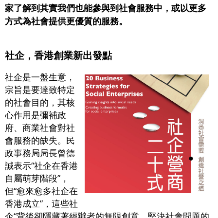
家了解到其實我們也能參與到社會服務中，或以更多
方式為社會提供更優質的服務。
社企，香港創業新出發點
社企是一盤生意，
宗旨是要達致特定
的社會目的，其核
心作用是彌補政
府、商業社會對社
會服務的缺失。民
政事務局局長曾德
誠表示“社企在香港
自屬萌芽階段”，
但“愈來愈多社企在
香港成立”，這些社
企“背後卻隱藏著經辦者的無限創意、堅決社會問題的