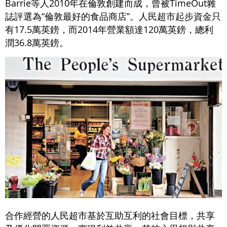
Barrie等人2010年在倫敦創建而成，曾被TimeOut雜
誌評選為“倫敦最好的食品商店”。人民超市起步資金只
有17.5萬英鎊，而2014年營業額達120萬英鎊，總利
潤36.8萬英鎊。
合作經營的人民超市基於互助互利的社會目標，共享