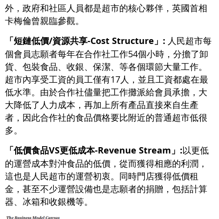
外，政府和社區人員都是超市的核心夥伴，英國首相
卡梅倫曾親臨參觀。
「短鏈低價/資源共享-Cost Structure」:
人民超市每
個會員志願者每年在合作社工作54個小時，分擔了卸
貨、包裝食品、收銀、保潔、等各個環節大量工作。
超市內享受工資的員工僅有17人，並且工資都處在最
低水準。由於合作社儘量把工作攤派給會員承擔，大
大降低了人力成本，再加上所有產品直接來自生產
者，因此合作社的食品價格要比附近的普通超市低很
多。
「低價食品VS更低成本-Revenue Stream」:
以更低
的運營成本對沖食品的低價，從而獲得相應的利潤，
這也是人民超市的運營初衷。同時門店獲得低價租
金，甚至不少運營設備也是志願者的捐贈，包括計算
器、冰箱和收銀機等。