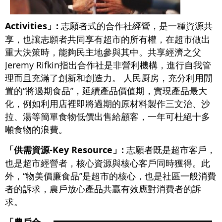
Activities」:
志願者式的合作社經營，是一種資源共
享，也讓志願者共同享有超市的所有權，在超市做出
重大決策時，能夠民主地參與其中。共享經濟之父
Jeremy Rifkin指出合作社是非營利機構，進行自我管
理而且充滿了創新和創造力。 人民厨房，充分利用閒
置的“將過期食品”，延續產品價值期，實現產品最大
化，例如利用店裡即將過期的原材料製作三文治、沙
拉、湯等簡單食物低價出售給顧客，一年可杜絕十多
噸食物的浪費。
「供需資源-Key Resource」:
志願者既是超市客戶，
也是超市經營者，核心資源與核心客戶同時獲得。此
外，“物美價廉食品”是超市的核心，也是社區一般消費
者的訴求，農戶放心產品共贏有效應對消費者的訴
求。