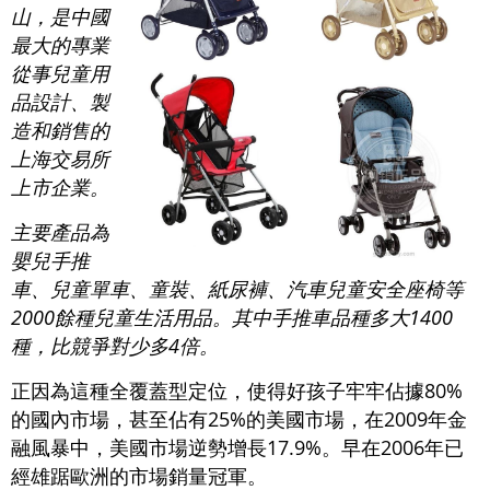
山，是中國
最大的專業
從事兒童用
品設計、製
造和銷售的
上海交易所
上市企業。
主要產品為
嬰兒手推
車、兒童單車、童裝、紙尿褲、汽車兒童安全座椅等
2000餘種兒童生活用品。其中手推車品種多大1400
種，比競爭對少多4倍。
正因為這種全覆蓋型定位，使得好孩子牢牢佔據80%
的國內市場，甚至佔有25%的美國市場，在2009年金
融風暴中，美國市場逆勢增長17.9%。早在2006年已
經雄踞歐洲的市場銷量冠軍。