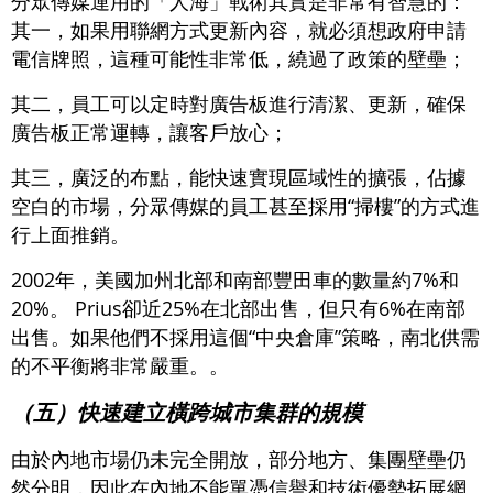
分眾傳媒運用的「人海」戰術其實是非常有智慧的：
其一，如果用聯網方式更新內容，就必須想政府申請
電信牌照，這種可能性非常低，繞過了政策的壁壘；
其二，員工可以定時對廣告板進行清潔、更新，確保
廣告板正常運轉，讓客戶放心；
其三，廣泛的布點，能快速實現區域性的擴張，佔據
空白的市場，分眾傳媒的員工甚至採用“掃樓”的方式進
行上面推銷。
2002年，美國加州北部和南部豐田車的數量約7%和
20%。 Prius卻近25%在北部出售，但只有6%在南部
出售。如果他們不採用這個“中央倉庫”策略，南北供需
的不平衡將非常嚴重。。
（五）快速建立橫跨城市集群的規模
由於內地市場仍未完全開放，部分地方、集團壁壘仍
然分明，因此在內地不能單憑信譽和技術優勢拓展網