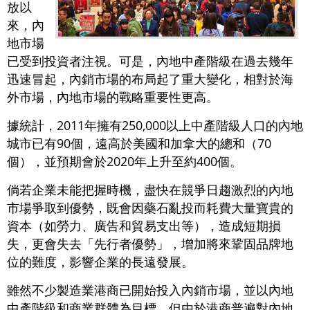
放以
來，內
地市場
已受到投資者注視。可是，內地中產階級在過去幾年
迅速冒起，內銷市場的布局起了重大變化，相對於海
外市場，內地市場的戰略重要性更高。
據統計，2011年擁有250,000以上中產階級人口的內地
城市已有90個，遠高於美國和加拿大的總和（70
個），並預期會於2020年上升至約400個。
倘若企業未能把握時機，盡快在競爭日趨激烈的內地
市場爭取到優勢，既會因藥石亂投而耗費大量寶貴的
資本（如勞力、廣告和貿易支出等），造成短期損
失，更會失去「先行者優勢」，增加將來鞏固品牌地
位的難度，影響企業的長遠發展。
雖然不少製造業港商已開始投入內銷市場，並以內地
中產階級和商業群體為目標，但由於港商普遍對內地