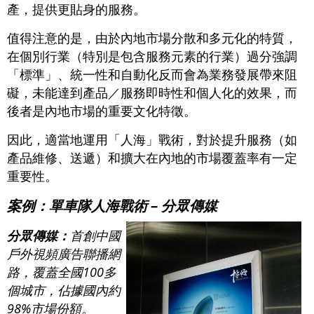
產，提供更貼身的服務。
值得注意的是，由於內地市場分散和多元化的特質，
在個別行業（特別是包含服務元素的行業）過分強調
「標準」、統一性和自動化反而會為業務發展帶來阻
礙，未能達到產品／服務即時性和個人化的效果，而
後者是內地市場的重要文化特徵。
因此，適當地運用「人海」戰術，對於提升服務（如
產品維修、送遞）和擴大在內地的市場覆蓋率有一定
重要性。
案例：單車隊人海戰術 – 分眾傳媒
分眾傳媒：
首創中國
戶外視頻廣告聯播網
路，覆蓋全國100多
個城市，佔據國內約
98%市場份額。