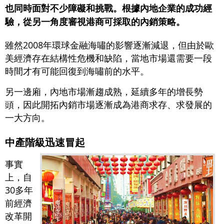
也同時面對不少障礙和挑戰。根據內地企業的成功經
驗，從另一角度審視港商可採取的內銷策略。
雖然2008年環球金融海嘯的影響逐漸減退，但由於歐
美經濟存在結構性危機和缺陷，當地市場還需要一段
時間才有可能回復到海嘯前的水平。
另一邊廂，內地市場漸趨成熟，延續多年的增長勢
頭，因此開拓內銷市場逐漸成為港商求存、求發展的
一大方向。
中產階級迅速冒起
事實
上，自
30多年
前經濟
改革開