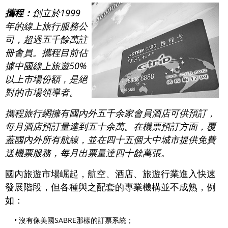
攜程：
創立於1999
年的線上旅行服務公
司，超過五千餘萬註
冊會員。攜程目前佔
據中國線上旅遊50%
以上市場份額，是絕
對的市場領導者。
攜程旅行網擁有國內外五千余家會員酒店可供預訂，
每月酒店預訂量達到五十余萬。在機票預訂方面，覆
蓋國內外所有航線，並在四十五個大中城市提供免費
送機票服務，每月出票量達四十餘萬張。
國內旅遊市場崛起，航空、酒店、旅遊行業進入快速
發展階段，但各種與之配套的專業機構並不成熟，例
如：
• 沒有像美國SABRE那樣的訂票系統；