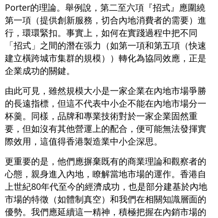
Porter的理論。舉例說，第二至六項『招式』應圍繞
第一項（提供創新服務，切合內地消費者的需要）進
行，環環緊扣。事實上，如何在實踐過程中把不同
「招式」之間的潛在張力（如第一項和第五項（快速
建立橫跨城市集群的規模））轉化為協同效應，正是
企業成功的關鍵。
由此可見，雖然規模大小是一家企業在內地市場爭勝
的長遠指標，但這不代表中小企不能在內地市場分一
杯羹。同樣，品牌和專業技術對於一家企業固然重
要，但如沒有其他營運上的配合，便可能無法發揮實
際效用，這值得香港製造業中小企深思。
更重要的是，他們應摒棄既有的商業理論和觀察者的
心態，親身進入內地，瞭解當地市場的運作。香港自
上世紀80年代至今的經濟成功，也是部分建基於內地
市場的特徵（如體制真空）和我們在相關知識層面的
優勢。我們應延續這一精神，積極把握在內銷市場的