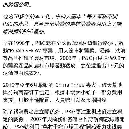
的跨國公司。
經過20多年的本土化，中國人基本上每天都離不開
P&G的產品。甚至連低消費的農村消費者都用上了國
際品牌的P&G產品。
早在1996年，P&G就在全國數萬個村鎮進行路演，啟
動“ROAD SHOW”專案，用大篷車將飄柔、潘婷、汰漬
等品牌推進了農村市場。2003年，P&G再度通過9.9元
的飄柔產品向農村市場發動猛攻，之後還推出1.9元的
汰漬淨白洗衣粉。
2010年今年6月啟動的“China Three”專案，破天荒地
與分銷商簽訂了協定，根據市場大小給予一部分費用
支援，用於車輛配置、人員聘用以及市場開發。
除了跟消費者建立關係外，P&G更注重與政府建立穩
定的關係， 2007年與商務部簽署合作諒解備忘錄時開
始，P&G就利用 “萬村千鄉市場工程”開始著力建設農