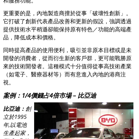
和服務功能。
更重要的是，內地製造商擅於從事「破壞性創新」。
它打破了創新代表產品改善和更新的假設，強調透過
提供技術水平稍遜卻能保持原有特色／功能的高端產
品，降低成本和價格。
同時提高產品的使用便利，吸引並非原本目標或是未
開發的消費者，從而衍生新的客戶群，更可能戰勝原
來的技術開發者。這種模式十分值得從事高技術產業
（如電子、醫療器材等）而有意進入內地的港商注
視。
案例：1/4價錢占4倍市場 – 比亞迪
比亞迪：
創
立於1995
年,以電池
生產起家，