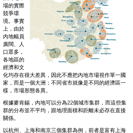
場的實際
競爭環
境。事實
上，由於
內地幅員
廣闊、人
口眾多，
各地區的
經濟和文
化均存在很大差異，因此不應把內地市場視作單一國
家，而是一個大洲；不同省市就像是不同的經濟區一
樣，市場形態各異。
根據麥肯錫，內地可以分為22個城市集群，而這些集
群的分布並不平均，跟地理面積和距離未必存在直接
關係。
以杭州、上海和南京三個集群為例，前者是富有上海