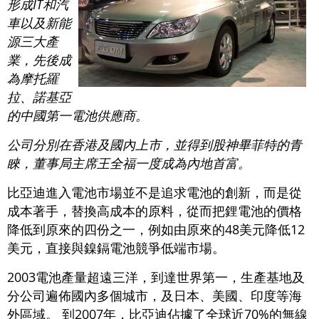
形成IT和汽
車以及新能
源三大產
業，先後成
為摩托羅
拉、諾基亞
的中國第一電池供應商。
公司分別在香港及國內上市，並得到股神畢菲特的青
睞，董事局主席王全福一度成為內地首富。
比亞迪進入電池市場並不是追求電池的創新，而是從
成本著手，替換高成本的原料，從而把鋰電池的價格
降低到原來的四份之一，例如由原來的48美元降低12
美元，直接與鎳鎘電池競爭低端市場。
2003電池產量超遠三洋，到達世界第一，生產基地及
分公司遍佈國內多個城市，及日本、美國、印度等海
外區域。 到2007年，比亞迪佔據了全球近70%的無線