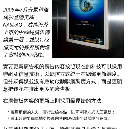
2005年7月分眾傳媒
成功登陸美國
NASDAQ，成為海外
上市的中國純廣告傳
媒第一股，並以1.72
億美元的募資額創造
了當時的IPO紀錄。
實要更新廣告板的廣告內容按照現在的科技可以採用
聯網及信息技術，以總控方式統一在總部更新調度。
但分眾傳媒並沒有急於啟動聯網調度方式，而是更願
意把錢花在推出更多的廣告板。
在廣告板內容的更新上則採用最原始的方法：
• 雇用廉價的人力，實行全線布點，以單車隊方式人工更新；
• 員工只需要簡單地更換新內容的DVD或存儲器即可完成。