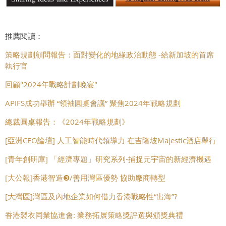
推薦閱讀：
策略規劃顧問報告：面對變化的地緣政治動態 -給新加坡的首席
執行官
回顧"2024年戰略計劃晚宴"
APIFS成功舉辦 “領袖圓桌會議” 聚焦2024年戰略規劃
總裁圓桌報告：《2024年戰略規劃》
[亞洲CEO論壇] 人工智能時代領導力 在吉隆坡Majestic酒店舉行
[青年創研庫] 「經濟專題」研究系列-捕捉元宇宙的新經濟機遇
[大公報]香港智造❸/善用灣區優勢 協助廠商轉型
[大灣區]灣區及內地企業如何借力香港戰略性“出海”?
香港製衣同業協進會: 業務拓展策略獎評選與頒獎典禮