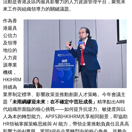
活動是香港及區內最具影響力的人力資源管理平台，聚焦未
來工作與組織領導力的關鍵議題。
作為香
港最具
公信力
及領導
地位的
人力資
源專業
機構，
HKIHRM
持續為
業界制定標準、影響政策並推動創新人才策略。今年會議主
題
「未雨綢繆迎未來：在不確定中茁壯成長」
精準點出AI時
代組織所面臨的核心挑戰——如何提升抗逆力、敏捷度與以
人為本的轉型能力。APIFS與HKIHRM共享相同願景，即協助
HR領袖掌握策略思維與 AI 能力，帶領企業推動負責任且具高
影響力的AI應用，鞏固HR在企業轉型中的核心角色，並整合