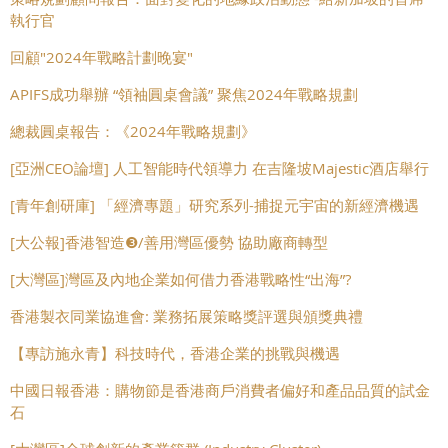
執行官
回顧"2024年戰略計劃晚宴"
APIFS成功舉辦 “領袖圓桌會議” 聚焦2024年戰略規劃
總裁圓桌報告：《2024年戰略規劃》
[亞洲CEO論壇] 人工智能時代領導力 在吉隆坡Majestic酒店舉行
[青年創研庫] 「經濟專題」研究系列-捕捉元宇宙的新經濟機遇
[大公報]香港智造❸/善用灣區優勢 協助廠商轉型
[大灣區]灣區及內地企業如何借力香港戰略性“出海”?
香港製衣同業協進會: 業務拓展策略獎評選與頒獎典禮
【專訪施永青】科技時代，香港企業的挑戰與機遇
中國日報香港：購物節是香港商戶消費者偏好和產品品質的試金
石