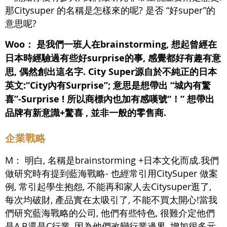
那Citysuper 的名稱是怎樣來的呢? 是否 “好super”的
意思呢?
Woo：
是我們一班人在brainstorming, 想起曾經在
日本時經驗過有些好surprise的事, 感覺都好有趣有意
思, 偶然創出這名字. City Super源自於不純正的日本
英文:“City內有Surprise”; 意思是想帶出 “城內有驚
喜”-Surprise ! 所以商標內也加有感嘆號“！” 想帶出
品牌有新意識+驚喜 , 並非一般的零售商.
企業戰略
M： 明白, 名稱是brainstorming +日本文化而成.我們
做研究時有提到藍海戰略- 也經常引用CitySuper 做案
例, 常引起學生抱怨, 不能再和家人去Citysuper逛了,
每次均破財, 產品實在太吸引了, 不能不買太開心!當我
們研究藍海戰略的公司, 他們有些特色, 很難介定他們
是A,B還是C行業, 因為他們改變行業邊界, 增加很多元