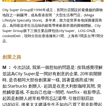
City Super Group於1996年成立，首間分店開設於最優越的購物
地段之一銅鑼灣，成為香港首間「大型生活專門店」(Mega
Lifestyle Specialty Store)。多年來，致力從世界各地採購優質商
品，為同樣追求生活品味的顧客帶來嶄新舒適的購物體驗。City
Super Group旗下三個主要品牌包括city'super、LOG-ON及
cookedDeli，現時分別在香港擁有21間、上海有7間及台灣7間分
店。
創業之路
M ：
今次訪談, 我第一個想知的問題是: 按我感覺理解
並認為City Super是一間好有創意的企業, 20年前開辦
時, 是否都同大部份創業家一樣, 因著靈感而成?例
如:Starbucks 創辦人- 起因是在意大利飲咖啡其間, 突
然觸發靈感, 不如自己也做一間吧. Netflix - 租影帶店,
起因是創辦人經常租帶而忘記還帶, 引致巨額罰款
US$50元, 後來太太建議先生不如自己買了那盒影帶起