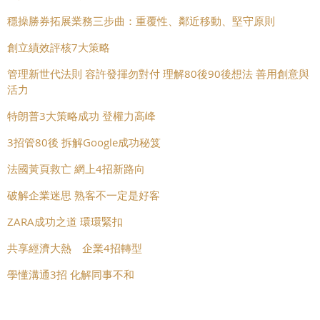
穩操勝券拓展業務三步曲：重覆性、鄰近移動、堅守原則
創立績效評核7大策略
管理新世代法則 容許發揮勿對付 理解80後90後想法 善用創意與
活力
特朗普3大策略成功 登權力高峰
3招管80後 拆解Google成功秘笈
法國黃頁救亡 網上4招新路向
破解企業迷思 熟客不一定是好客
ZARA成功之道 環環緊扣
共享經濟大熱 企業4招轉型
學懂溝通3招 化解同事不和