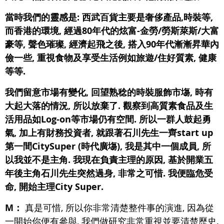
當時我們的靈感是: 西武百貨主要是奢侈產品,時裝等,
而香港的環境, 經過80年代的炫富-金勞/勞斯萊斯/大富
豪等, 聲色璀璨, 經濟起飛之後, 搭入90年代漸漸昇華內
儉一些, 重視食物及享受生活例如旅遊/住好質素, 健康
等等.
我們留意市場有變化, 回望熟稔的時裝服飾市塲, 時有
大起大落的情況, 所以放棄了. 觀察到高質素食品及生
活用品如Log-on等市場仍有空間. 所以一群人鼓起勇
氣, 加上有財務投資者, 就跟著石川先生一齊start up
第一間CitySuper (時代廣塲), 我是其中一個成員, 所
以我並不是主角. 我現在負責主理的原因, 基於開業五
年後主角石川先生突然過身, 非常之可惜. 我便臨危受
命, 開始主理City Super.
M：
真是可惜, 所以你非常清楚整件事的演進, 因為從
一開始你便有參與, 我們做研究非常重視並要清楚歷史.