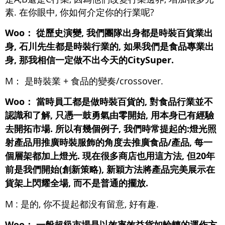
素. 在你眼中, 你如何介定你的行業呢?
Woo： 從歷史演變, 我們團隊出身都是時裝百貨業出
身, 石川先生都是時裝行業的, 如果我們是食品專業出
身, 那我相信一定做不出今天的CitySuper.
M： 是時裝業 + 食品的變奏/crossover.
Woo： 當時員工都是做時裝百貨的, 對食品行業並不
認識和了解, 只憑一鼓勇氣由零開始, 用本身已有經驗
去開拓市場. 所以有幾個例子, 我們時常提起的:燈光照
射產品用推廣時裝服飾的角度去推廣食品/產品, 每一
個層架都加上燈光. 現在很多商店也用這方法, 但20年
前是我們開始(創新策略), 新穎方法將產品完美展示在
貨架上閃耀全場, 而不是普通的擺放.
M : 是的, 你不提起都没有留意, 好有趣.
Woo： 一般超級市場是以效率效益貨如輪轉的運作方