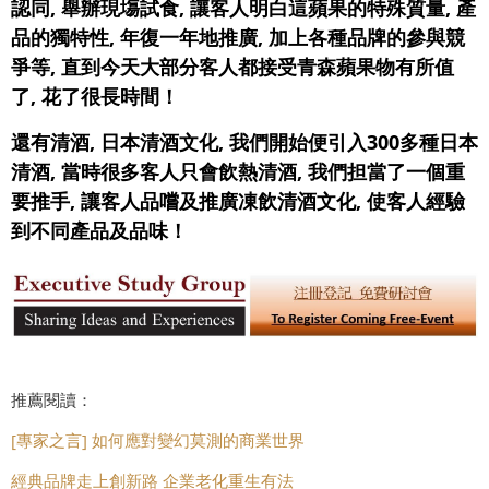
認同, 舉辦現塲試食, 讓客人明白這蘋果的特殊質量, 產
品的獨特性, 年復一年地推廣, 加上各種品牌的參與競
爭等, 直到今天大部分客人都接受青森蘋果物有所值
了, 花了很長時間！
還有清酒, 日本清酒文化, 我們開始便引入300多種日本
清酒, 當時很多客人只會飲熱清酒, 我們担當了一個重
要推手, 讓客人品嚐及推廣凍飲清酒文化, 使客人經驗
到不同產品及品味！
推薦閱讀：
[專家之言] 如何應對變幻莫測的商業世界
經典品牌走上創新路 企業老化重生有法