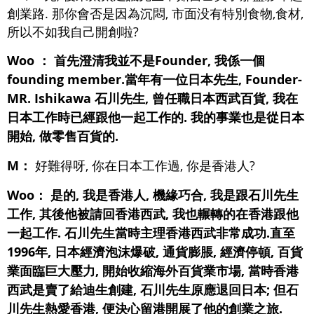
創業路. 那你會否是因為沉悶, 市面没有特別食物,食材,
所以不如我自己開創啦?
Woo ：
首先澄清我並不是Founder, 我係一個
founding member.當年有一位日本先生, Founder-
MR. Ishikawa 石川先生, 曾任職日本西武百貨, 我在
日本工作時已經跟他一起工作的. 我的事業也是從日本
開始, 做零售百貨的.
M：
好難得呀, 你在日本工作過, 你是香港人?
Woo：
是的, 我是香港人, 機緣巧合, 我是跟石川先生
工作, 其後他被請回香港西武, 我也輾轉的在香港跟他
一起工作. 石川先生當時主理香港西武非常成功.直至
1996年, 日本經濟泡沫爆破, 通貨膨脹, 經濟停頓, 百貨
業面臨巨大壓力, 開始收縮海外百貨業市場, 當時香港
西武是賣了給迪生創建, 石川先生原應退回日本; 但石
川先生熱愛香港, 便決心留港開展了他的創業之旅.