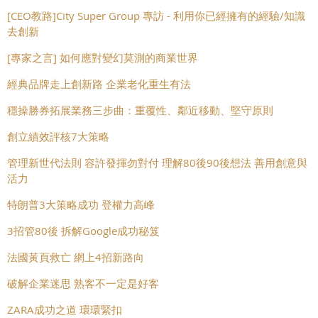
[CEO教路]City Super Group 專訪 - 利用你已經擁有的經驗/知識
去創新
[專家之言] 如何應對變幻莫測的商業世界
經典品牌走上創新路 企業老化重生有法
穩操勝券拓展業務三步曲：重覆性、鄰近移動、堅守原則
創立績效評核7大策略
管理新世代法則 容許發揮勿對付 理解80後90後想法 善用創意與
活力
特朗普3大策略成功 登權力高峰
3招管80後 拆解Google成功秘笈
法國黃頁救亡 網上4招新路向
破解企業迷思 熟客不一定是好客
ZARA成功之道 環環緊扣