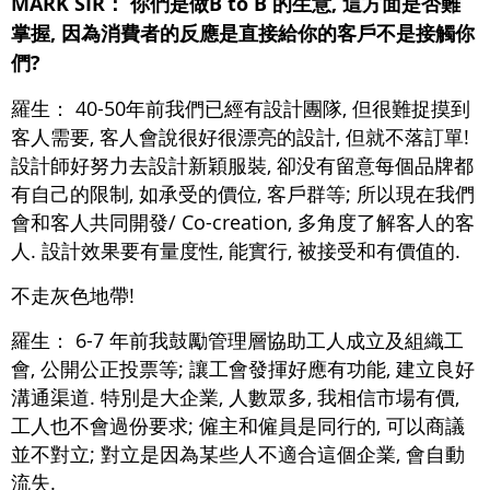
MARK SIR： 你們是做B to B 的生意, 這方面是否難
掌握, 因為消費者的反應是直接給你的客戶不是接觸你
們?
羅生：
40-50年前我們已經有設計團隊, 但很難捉摸到
客人需要, 客人會說很好很漂亮的設計, 但就不落訂單!
設計師好努力去設計新穎服裝, 卻没有留意每個品牌都
有自己的限制, 如承受的價位, 客戶群等; 所以現在我們
會和客人共同開發/ Co-creation, 多角度了解客人的客
人. 設計效果要有量度性, 能實行, 被接受和有價值的.
不走灰色地帶!
羅生：
6-7 年前我鼓勵管理層協助工人成立及組織工
會, 公開公正投票等; 讓工會發揮好應有功能, 建立良好
溝通渠道. 特別是大企業, 人數眾多, 我相信市場有價,
工人也不會過份要求; 僱主和僱員是同行的, 可以商議
並不對立; 對立是因為某些人不適合這個企業, 會自動
流失.