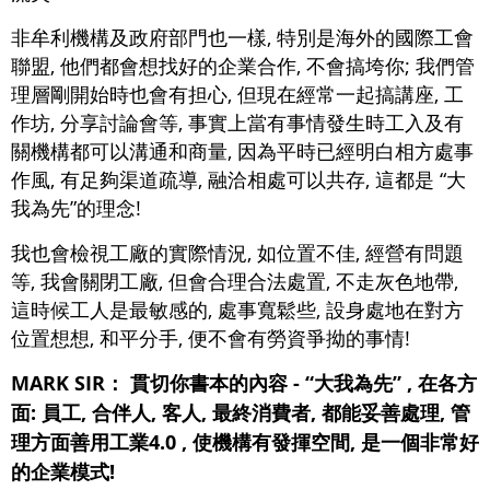
非牟利機構及政府部門也一樣, 特別是海外的國際工會
聯盟, 他們都會想找好的企業合作, 不會搞垮你; 我們管
理層剛開始時也會有担心, 但現在經常一起搞講座, 工
作坊, 分享討論會等, 事實上當有事情發生時工入及有
關機構都可以溝通和商量, 因為平時已經明白相方處事
作風, 有足夠渠道疏導, 融洽相處可以共存, 這都是 “大
我為先”的理念!
我也會檢視工廠的實際情況, 如位置不佳, 經營有問題
等, 我會關閉工廠, 但會合理合法處置, 不走灰色地帶,
這時候工人是最敏感的, 處事寬鬆些, 設身處地在對方
位置想想, 和平分手, 便不會有勞資爭拗的事情!
MARK SIR： 貫切你書本的內容 - “大我為先” , 在各方
面: 員工, 合伴人, 客人, 最終消費者, 都能妥善處理, 管
理方面善用工業4.0 , 使機構有發揮空間, 是一個非常好
的企業模式!