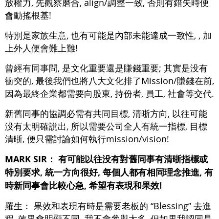
放權力, 先觀察磨合, align/調整一致, 否則有錯失時便
會動搖根基!
特別是家族生意, 也有可能是內部未能達成一致性, , 加
上外人便會難上難!
曾經有同事問, 是文化重要還是賺錢重要; 其實是没有
衝突的, 最後我們也將八大文化排了Mission/賺錢在前,
因為最終企業都需要向股東, 持份者, 員工, 社會等交代.
新舊同事的協調必需有共同目標, 清晣方向, 以往可能
没有太明確說出, 所以需要公司全人有統一指標, 目標
清晣, 便只需討論如何執行mission/vision!
MARK SIR：
有可能以往没有對舊同事有清晣指標或
特別要求, 統一方向很好, 每個人都有相同理念推進, 有
時新同事會比較心急, 希望有表現和果效!
羅生：
果效和表現有時是需要老板的 “Blessing” 去進
程, 效果會明顯不同. 我不會參與太多, 但如果我認同是