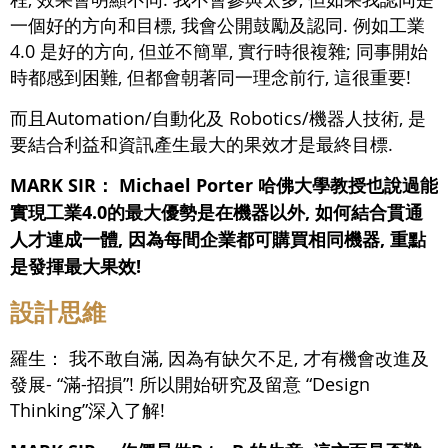
一個好的方向和目標, 我會公開鼓勵及認同. 例如工業
4.0 是好的方向, 但並不簡單, 實行時很複雜; 同事開始
時都感到困難, 但都會朝著同一理念前行, 這很重要!
而且Automation/自動化及 Robotics/機器人技術, 是
要結合利益和資訊產生最大的果效才是最終目標.
MARK SIR： Michael Porter 哈佛大學教授也說過能
實現工業4.0的最大優勢是在機器以外, 如何結合貫通
人才連成一體, 因為每間企業都可購買相同機器, 重點
是發揮最大果效!
設計思維
羅生：
我不敢自滿, 因為有缺欠不足, 才有機會改進及
發展- “滿-招損”! 所以開始研究及留意 “Design
Thinking”深入了解!