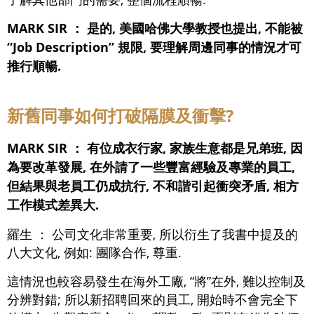
MARK SIR ：
是的, 美國哈佛大學教授也提出, 不能被
“Job Description” 規限, 要理解周邊同事的情況才可
推行順暢.
新舊同事如何打破隔膜及衝擊?
MARK SIR ：
有位成衣行家, 家族生意都是兄弟班, 因
為要改革發展, 在外請了一些豐富經驗及專業的員工,
但結果與老員工仍成抗行, 不和諧引起衝突矛盾, 相方
工作模式差異大.
羅生 ：
公司文化非常重要, 所以衍生了我書中提及的
八大文化, 例如: 團隊合作, 尊重.
這情況也較容易發生在海外工廠, “將”在外, 難以控制及
分辨對錯; 所以新招聘回來的員工, 開始時不會完全下