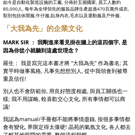
如今是自動化製造設施的工廠, 分佈於五個國家, 員工人數約
80,000人, 每年為全球領先的服裝品牌生產超過470百萬件成衣,
類別包括休閒服,牛仔服,貼身內衣,毛衣以及運動服及戶外服.
「大我為先」的企業文化
MARK SIR ：
我剛進來看見掛在牆上的這四個字, 是
因為你從小就聽到這處世理念？
羅生：
我是寫完這本書才將 “大我為先” 作為書名; 其
實平時做事風格, 凡事先想想別人, 從中我領會到被尊
重及信任!
別人也不會防範你, 用良好態度相處, 與員工關係也一
樣; 我不用謀略, 較喜歡交心文化, 所有事情都可以商
議!
我認為manual/手冊都不能將事情盡錄, 按很多事情都
會有變化, 界限定得太僵硬! 晶苑的氣氛文化, 各人都去
了解其他部門的需要, 整個流程順暢.